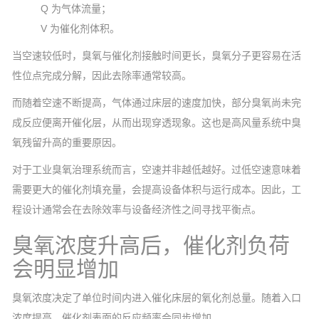
Q 为气体流量；
V 为催化剂体积。
当空速较低时，臭氧与催化剂接触时间更长，臭氧分子更容易在活
性位点完成分解，因此去除率通常较高。
而随着空速不断提高，气体通过床层的速度加快，部分臭氧尚未完
成反应便离开催化层，从而出现穿透现象。这也是高风量系统中臭
氧残留升高的重要原因。
对于工业臭氧治理系统而言，空速并非越低越好。过低空速意味着
需要更大的催化剂填充量，会提高设备体积与运行成本。因此，工
程设计通常会在去除效率与设备经济性之间寻找平衡点。
臭氧浓度升高后，催化剂负荷
会明显增加
臭氧浓度决定了单位时间内进入催化床层的氧化剂总量。随着入口
浓度提高，催化剂表面的反应频率会同步增加。