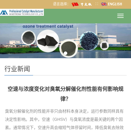
语言选择：
∷
Toggl
navig
行业新闻
空速与浓度变化对臭氧分解催化剂性能有何影响规
律？
臭氧分解催化剂的性能并非只由材料本身决定，运行参数同样具有
决定性影响。其中，空速（GHSV）与臭氧浓度是最关键的两个因
素。通常情况下，空速升高会缩短气体停留时间，降低臭氧去除效