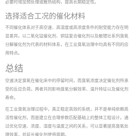
必要时增加预处理或散热结构，提高长期稳定性。
选择适合工况的催化材料
不同催化体系对于高空速、高湿度或高浓度条件的耐受能力存在明
显差异。以二氧化锰催化剂、铜锰复合催化剂以及敏锶壮系列臭氧
分解催化剂为代表的材料体系，在工业臭氧治理中均具有不同的应
用特点。
总结
空速决定臭氧在催化床中的停留时间，而臭氧浓度决定催化剂所承
受的反应负荷。两者共同影响臭氧分解效率、温升特征以及催化剂
寿命。
在工业臭氧治理过程中，真正稳定高效的系统，并不是单纯依赖高
活性催化剂，而是建立在合理参数匹配基础上的整体工程设计。通
过优化空速、浓度、湿度与温度之间的关系，可以显著提高臭氧处
理效率，并延长催化剂使用周期。