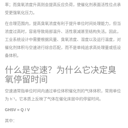
率；而臭氧浓度升高则会提高反应负荷，使催化剂表面活性位点承
受更强氧化压力。
在合理范围内，提高臭氧浓度有利于提升单位时间处理能力，但当
浓度过高时，容易导致局部温升、活性衰减甚至结构失活。因此，
工业系统设计中需要根据风量、臭氧浓度、湿度以及运行温度，对
催化剂体积与空速进行综合匹配，而不是单纯追求高处理量或低设
备体积。
什么是空速？为什么它决定臭
氧停留时间
空速通常指单位时间内通过单位体积催化剂的气体体积，常用单位
为 h⁻¹。它本质上反映了气体在催化床层中的停留时间。
GHSV = Q / V
其中：