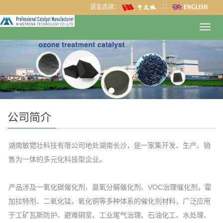
语言选择：
∷
Toggl
navig
公司简介
湖南敏锶壮科技有限公司地处湖南长沙，是一家集开发、生产、销
售为一体的多元化科技型企业。
产品涉及一氧化碳催化剂、臭氧分解催化剂、
VOC
治理催化剂，霍
加拉特剂、二氧化锰，氧化铜等多种体系的催化剂材料，广泛应用
于工矿瓦斯防护、避难硐室、工业尾气治理、石油化工、水处理、